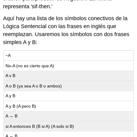
representa 'sif-then.'
Aquí hay una lista de los símbolos conectivos de la
Lógica Sentencial con las frases en inglés que
reemplazan. Usaremos los símbolos con dos frases
simples A y B:
~A
No-A (no es cierto que A)
A v B
A o B (ya sea A o B o ambos)
A y B
A y B (A pero B)
A → B
si A entonces B (B si A) (A solo si B)
A ↔ B