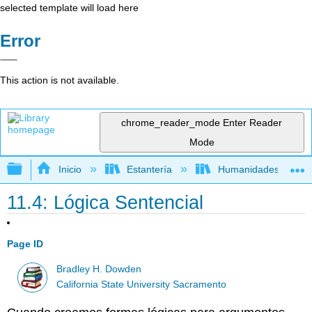
selected template will load here
Error
This action is not available.
chrome_reader_mode
Enter Reader
Mode
Expandir/contraer jerarquía global
Inicio
Estantería
Humanidades
11.4: Lógica Sentencial
Page ID
Bradley H. Dowden
California State University Sacramento