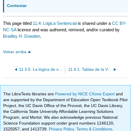
Contestar
This page titled
11.4: Lógica Sentencial
is shared under a
CC BY-
NC-SA
license and was authored, remixed, and/or curated by
Bradley H. Dowden
.
Volver arriba
11.3.5: La lógica de solo, solo si y menos
11.4.1: Tablas de la Verdad
The LibreTexts libraries are
Powered by NICE CXone Expert
and
are supported by the Department of Education Open Textbook Pilot
Project, the UC Davis Office of the Provost, the UC Davis Library,
the California State University Affordable Learning Solutions
Program, and Merlot. We also acknowledge previous National
Science Foundation support under grant numbers 1246120,
1525057, and 1413739.
Privacy Policy
.
Terms & Conditions
.