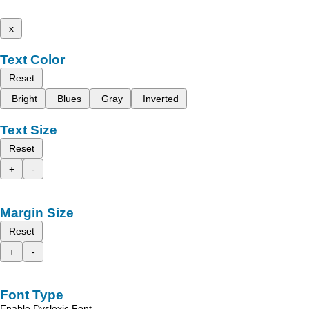
x
Text Color
Reset
Bright
Blues
Gray
Inverted
Text Size
Reset
+
-
Margin Size
Reset
+
-
Font Type
Enable Dyslexic Font