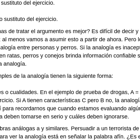
stituto del ejercicio.
ustituto del ejercicio.
s de tratar el argumento es mejor? Es difícil de decir 
as; al menos vamos a asumir esto a partir de ahora. Per
logía entre personas y perros. Si la analogía es inace
 en ratas, perros y conejos brinda información confiabl
a analogía.
ples de la analogía tienen la siguiente forma:
s o cualidades. En el ejemplo de prueba de drogas, A = 
icio. Si A tienen características C pero B no, la analog
 ahí para recordarnos que cuando estamos evaluando algú
a deben tomarse en serio y cuáles deben ignorarse.
ras análogas a y similares. Persuadir a un terrorista de
 para ver la analogía está en señalar la palabra afín. ¿E