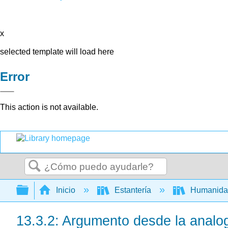
x
selected template will load here
Error
This action is not available.
Buscar
Expandir/contraer jerarquía global
Inicio
Estantería
Humanid
13.3.2: Argumento desde la analo