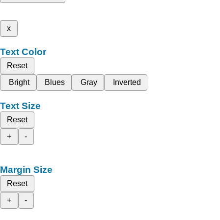
x
Text Color
Reset
Bright
Blues
Gray
Inverted
Text Size
Reset
+
-
Margin Size
Reset
+
-