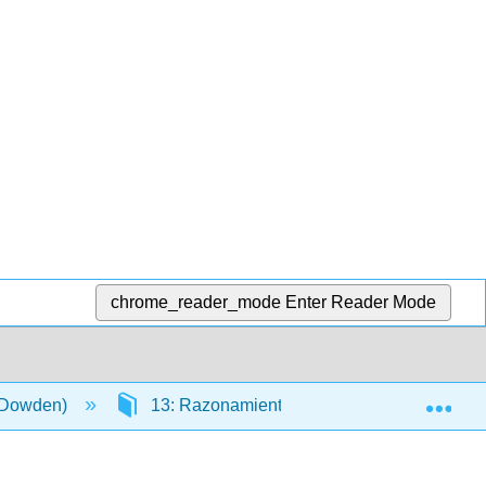
chrome_reader_mode
Enter Reader Mode
Exp
 (Dowden)
13: Razonamiento Inductivo
13.3