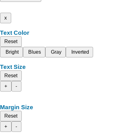
x
Text Color
Reset
Bright
Blues
Gray
Inverted
Text Size
Reset
+
-
Margin Size
Reset
+
-