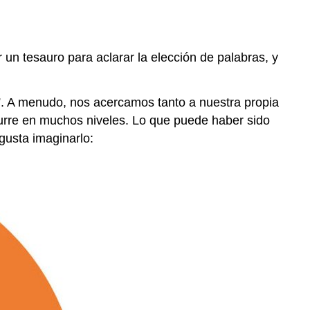
Establecimiento
de
sus
 un tesauro para aclarar la elección de palabras, y
Pares
Actividad
de
os”. A menudo, nos acercamos tanto a nuestra propia
revisión
curre en muchos niveles. Lo que puede haber sido
global
gusta imaginarlo:
para
un
ensayo
narrativo
Reverse
Outlining
Actividad
de
revisión
local:
Pelusa