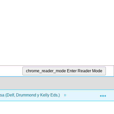
chrome_reader_mode
Enter Reader Mode
Exp
sa (Delf, Drummond y Kelly Eds.)
3: Construyendo A