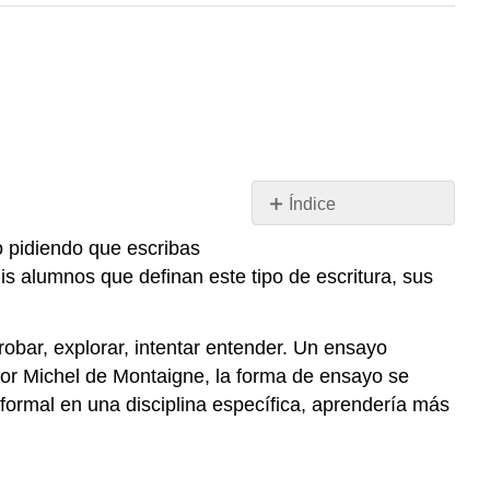
Índice
Conceptos
o pidiendo que escribas
y
 alumnos que definan este tipo de escritura, sus
estrategias
para
la
robar, explorar, intentar entender. Un ensayo
revisión
 por Michel de Montaigne, la forma de ensayo se
Actividades
n formal en una disciplina específica, aprendería más
de
revisión
Taller
de