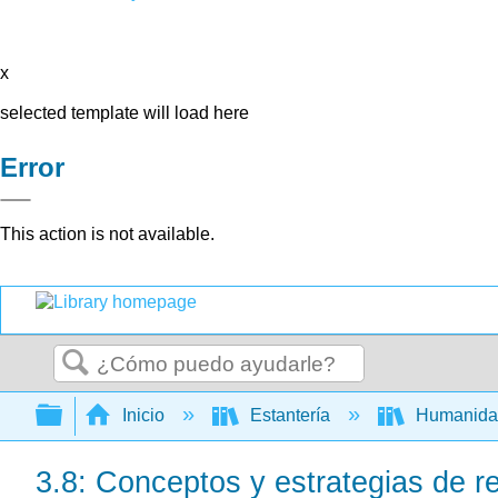
x
selected template will load here
Error
This action is not available.
Buscar
Expandir/contraer jerarquía global
Inicio
Estantería
Humanid
3.8: Conceptos y estrategias de re