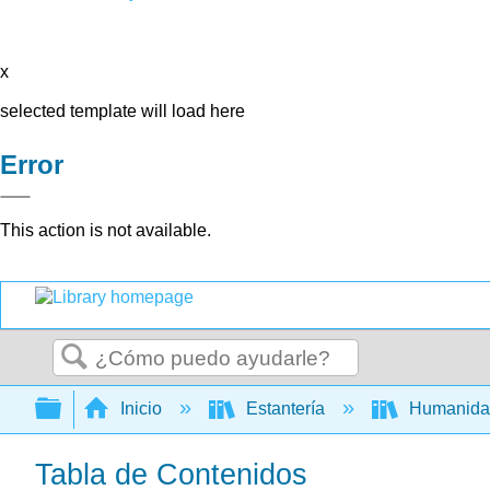
x
selected template will load here
Error
This action is not available.
Buscar
Expandir/contraer jerarquía global
Inicio
Estantería
Humanid
Tabla de Contenidos