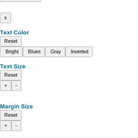
x
Text Color
Reset
Bright
Blues
Gray
Inverted
Text Size
Reset
+
-
Margin Size
Reset
+
-