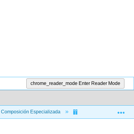
chrome_reader_mode
Enter Reader Mode
Exp
Composición Especializada
Manual de redacción l