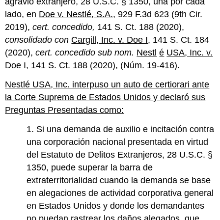
agravio extranjero, 28 U.S.C. § 1350, una por cada
lado, en
Doe v. Nestlé
, S.A.
, 929 F.3d 623 (9th Cir.
2019),
cert. concedido,
141 S. Ct. 188 (2020),
consolidado con
Cargill, Inc. v. Doe I
, 141 S. Ct. 184
(2020),
cert. concedido sub nom.
Nestl
é
USA, Inc. v.
Doe I
, 141 S. Ct. 188 (2020), (Núm. 19-416).
Nestlé USA, Inc. interpuso un auto de certiorari ante
la Corte Suprema de Estados Unidos y declaró sus
Preguntas Presentadas como:
1. Si una demanda de auxilio e incitación contra
una corporación nacional presentada en virtud
del Estatuto de Delitos Extranjeros, 28 U.S.C. §
1350, puede superar la barra de
extraterritorialidad cuando la demanda se base
en alegaciones de actividad corporativa general
en Estados Unidos y donde los demandantes
no puedan rastrear los daños alegados, que