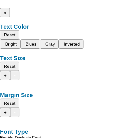
x
Text Color
Reset
Bright
Blues
Gray
Inverted
Text Size
Reset
+
-
Margin Size
Reset
+
-
Font Type
Enable Dyslexic Font