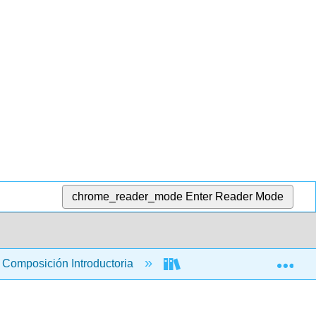
chrome_reader_mode
Enter Reader Mode
Exp
Composición Introductoria
Argumentos informados: un