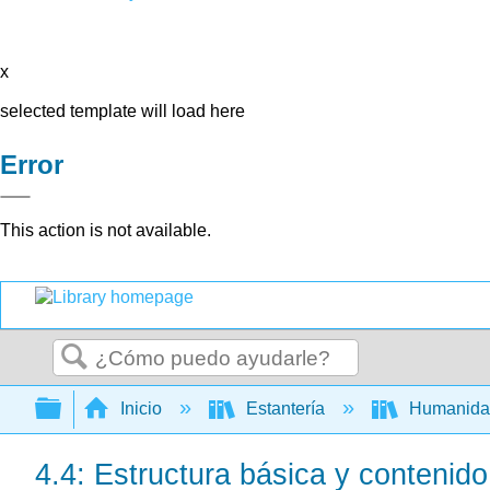
x
selected template will load here
Error
This action is not available.
Buscar
Expandir/contraer jerarquía global
Inicio
Estantería
Humanid
4.4: Estructura básica y contenid