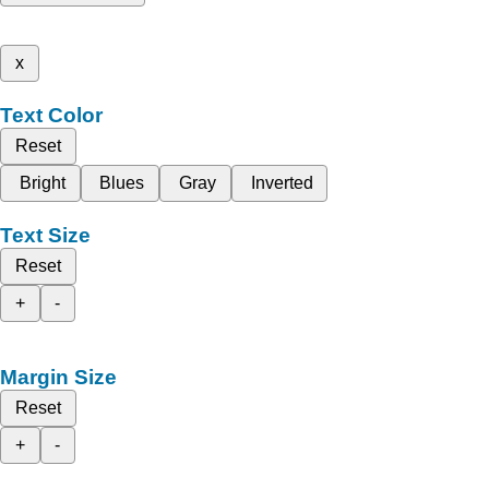
x
Text Color
Reset
Bright
Blues
Gray
Inverted
Text Size
Reset
+
-
Margin Size
Reset
+
-