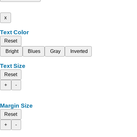
x
Text Color
Reset
Bright
Blues
Gray
Inverted
Text Size
Reset
+
-
Margin Size
Reset
+
-