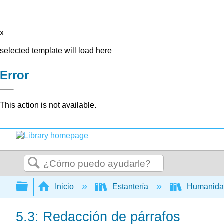
x
selected template will load here
Error
This action is not available.
Buscar
Expandir/contraer jerarquía global
Inicio
Estantería
Humanid
5.3: Redacción de párrafos