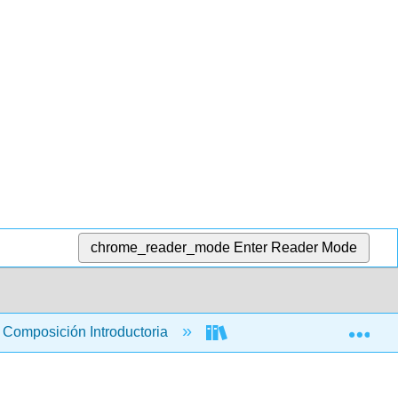
chrome_reader_mode
Enter Reader Mode
Exp
Composición Introductoria
Argumentos informados: un