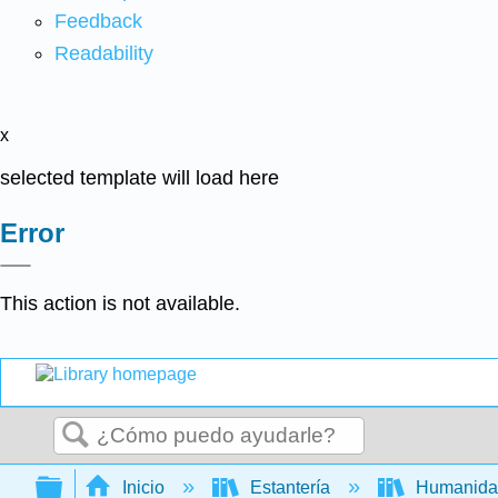
Feedback
Readability
x
selected template will load here
Error
This action is not available.
Buscar
Expandir/contraer jerarquía global
Inicio
Estantería
Humanid