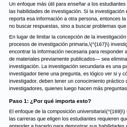
Un enfoque más útil para enseñar a los estudiantes
las habilidades de investigación. Si la investigació
reporta esa información a otra persona, entonces l
no buscar respuestas, sino a buscar problemas que 
En lugar de limitar la concepción de la investigación
procesos de investigación primaria,
\(^{167}\)
investi
encontrar la información necesaria para responder a
de materiales previamente publicados— sea eliminad
investigación. La investigación secundaria es una p
investigador tiene una pregunta, es lógico ver si y 
investigador, deben tener un conocimiento práctico 
investigadores, quienes luego hacen más preguntas p
Paso 1: ¿Por qué importa esto?
El enfoque de la composición universitaria
\(^{169}\)
las carreras que eligen los estudiantes requieren qu
aprender a hacerlo para demostrar sus habilidades 