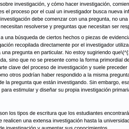
 sobre investigación, y cómo hacer investigación, comie
n es el proceso por el cual un investigador busca nueva i
a investigación debe comenzar con una pregunta, no una 
necesitan resolverse y preguntas que necesitan ser res
 a una búsqueda de ciertos hechos o piezas de evidencia o
gación recopilada directamente por el investigador utili
 una pregunta en particular. No estoy sugiriendo que
\(^
a, sino que no se presente como la forma primordial de
arte clave del proceso de investigación y suele preceder
cómo otros podrían haber respondido a la misma pregunta.
de la pregunta que están investigando. Sin embargo, esa
ara estimular y diseñar su propia investigación primari
son los tipos de escritura que los estudiantes encontrar
e realicen una extensa investigación hasta la universidad
de investigación y aumentar sus conocimientos.