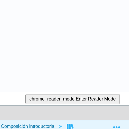
chrome_reader_mode
Enter Reader Mode
Exp
Composición Introductoria
El anti-libro de texto de l