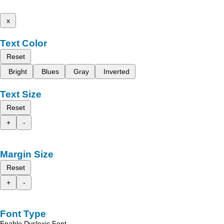
x
Text Color
Reset
Bright
Blues
Gray
Inverted
Text Size
Reset
+
-
Margin Size
Reset
+
-
Font Type
Enable Dyslexic Font