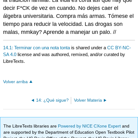
la tradición familiar. La vida es corta así que hay que
decir F*CK de vez en cuando. No dejes caer el
álgebra universitaria. Compra más armas. Tómese el
tiempo para reducir la velocidad. Las drogas son
malas, mmkay? Aprende a manejar un palo. //
14.1: Terminar con una nota tonta
is shared under a
CC BY-NC-
SA 4.0
license and was authored, remixed, and/or curated by
LibreTexts.
Volver arriba
14: ¿Qué sigue?
Volver Materia
The LibreTexts libraries are
Powered by NICE CXone Expert
and
are supported by the Department of Education Open Textbook Pilot