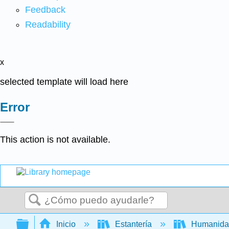
Feedback
Readability
x
selected template will load here
Error
This action is not available.
Buscar
Expandir/contraer jerarquía global
Inicio
Estantería
Humanid