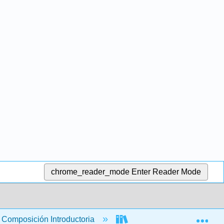
chrome_reader_mode
Enter Reader Mode
Exp
Composición Introductoria
Escribir o Izquierda (Prie