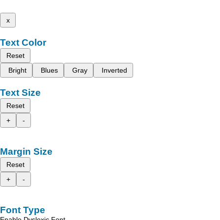
x
Text Color
Reset
Bright
Blues
Gray
Inverted
Text Size
Reset
+
-
Margin Size
Reset
+
-
Font Type
Enable Dyslexic Font