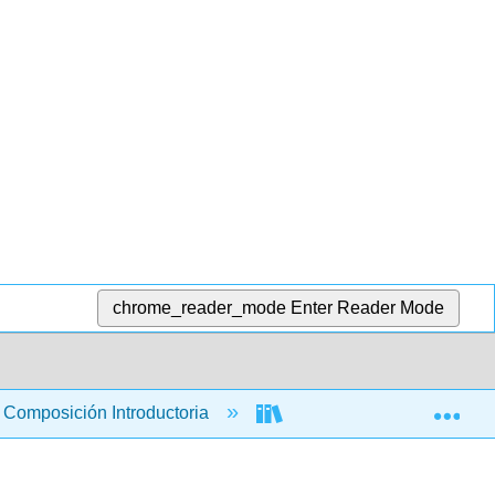
chrome_reader_mode
Enter Reader Mode
Exp
Composición Introductoria
Escribir o Izquierda (Prie