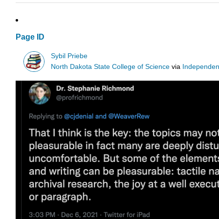
Page ID
Sybil Priebe
North Dakota State College of Science
via
Independen