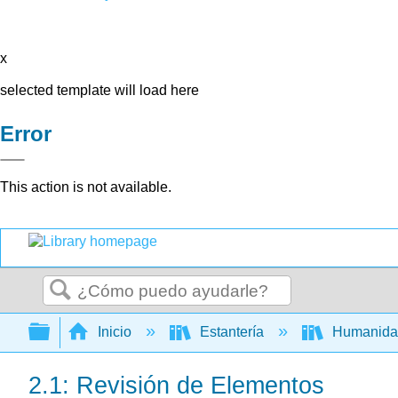
x
selected template will load here
Error
This action is not available.
Buscar
Expandir/contraer jerarquía global
Inicio
Estantería
Humanid
2.1: Revisión de Elementos