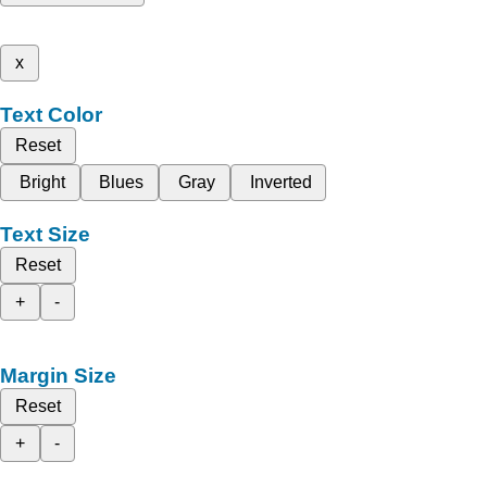
x
Text Color
Reset
Bright
Blues
Gray
Inverted
Text Size
Reset
+
-
Margin Size
Reset
+
-