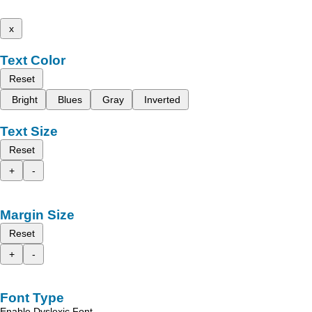
x
Text Color
Reset
Bright
Blues
Gray
Inverted
Text Size
Reset
+
-
Margin Size
Reset
+
-
Font Type
Enable Dyslexic Font