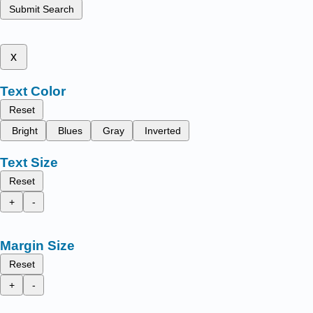
Submit Search
x
Text Color
Reset
Bright
Blues
Gray
Inverted
Text Size
Reset
+
-
Margin Size
Reset
+
-