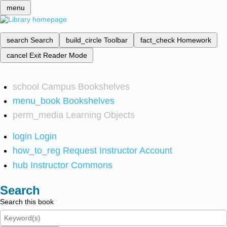
menu
search
Search
build_circle
Toolbar
fact_check
Homework
cancel
Exit Reader Mode
school
Campus Bookshelves
menu_book
Bookshelves
perm_media
Learning Objects
login
Login
how_to_reg
Request Instructor Account
hub
Instructor Commons
Search
Search this book