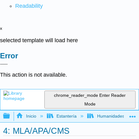
Readability
x
selected template will load here
Error
This action is not available.
chrome_reader_mode
Enter Reader
Mode
Expandir/contraer jerarquía global
Inicio
Estantería
Humanidades
4: MLA/APA/CMS