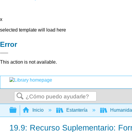
x
selected template will load here
Error
This action is not available.
Buscar
Expandir/contraer jerarquía global
Inicio
Estantería
Humanid
19.9: Recurso Suplementario: For