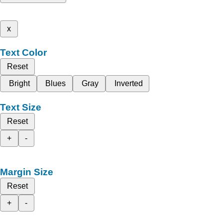
x
Text Color
Reset
Bright
Blues
Gray
Inverted
Text Size
Reset
+
-
Margin Size
Reset
+
-