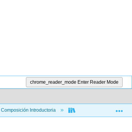
chrome_reader_mode
Enter Reader Mode
Exp
Composición Introductoria
Libro: Introducción a la 