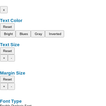
x
Text Color
Reset
Bright
Blues
Gray
Inverted
Text Size
Reset
+
-
Margin Size
Reset
+
-
Font Type
Enable Dyslexic Font