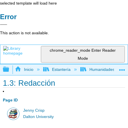
selected template will load here
Error
This action is not available.
chrome_reader_mode
Enter Reader
Mode
Expandir/contraer jerarquía global
Inicio
Estantería
Humanidades
1.3: Redacción
Page ID
Jenny Crisp
Dalton University