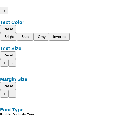
x
Text Color
Reset
Bright
Blues
Gray
Inverted
Text Size
Reset
+
-
Margin Size
Reset
+
-
Font Type
Enable Dyslexic Font