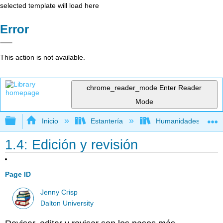
selected template will load here
Error
This action is not available.
chrome_reader_mode
Enter Reader
Mode
Expandir/contraer jerarquía global
Inicio
Estantería
Humanidades
1.4: Edición y revisión
Page ID
Jenny Crisp
Dalton University