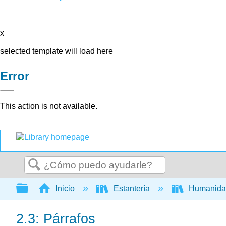
x
selected template will load here
Error
This action is not available.
Buscar
Expandir/contraer jerarquía global
Inicio
Estantería
Humanid
2.3: Párrafos