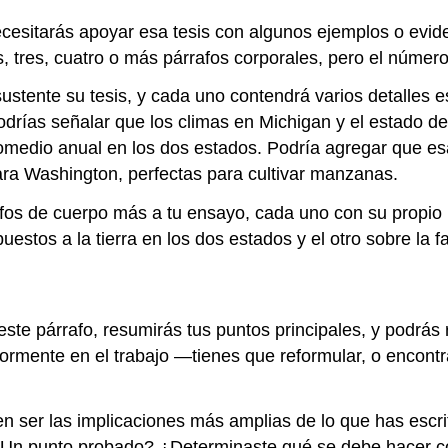
cesitarás apoyar esa tesis con algunos ejemplos o evide
, tres, cuatro o más párrafos corporales, pero el númer
ustente su tesis, y cada uno contendrá varios detalles e
drías señalar que los climas en Michigan y el estado 
romedio anual en los dos estados. Podría agregar que e
ra Washington, perfectas para cultivar manzanas.
os de cuerpo más a tu ensayo, cada uno con su propio p
estos a la tierra en los dos estados y el otro sobre la 
este párrafo, resumirás tus puntos principales, y podrás 
rmente en el trabajo —tienes que reformular, o encontr
 ser las implicaciones más amplias de lo que has escrit
n punto probado? ¿Determinaste qué se debe hacer con