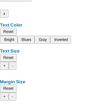
x
Text Color
Reset
Bright
Blues
Gray
Inverted
Text Size
Reset
+
-
Margin Size
Reset
+
-