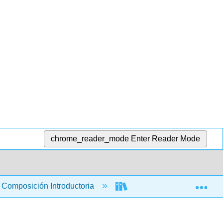
chrome_reader_mode
Enter Reader Mode
Exp
Composición Introductoria
Libro: La Guía del Correca