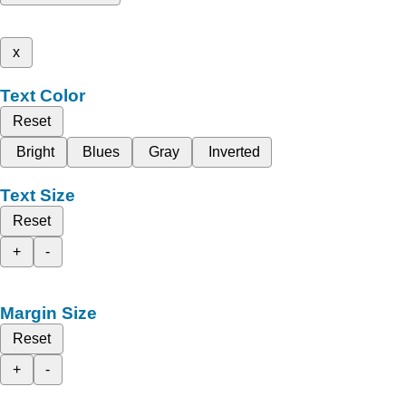
x
Text Color
Reset
Bright
Blues
Gray
Inverted
Text Size
Reset
+
-
Margin Size
Reset
+
-