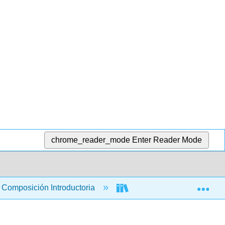
chrome_reader_mode
Enter Reader Mode
Exp
Composición Introductoria
Libro: La Guía del Correca