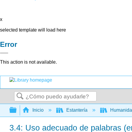
x
selected template will load here
Error
This action is not available.
Buscar
Expandir/contraer jerarquía global
Inicio
Estantería
Humanid
3.4: Uso adecuado de palabras (er