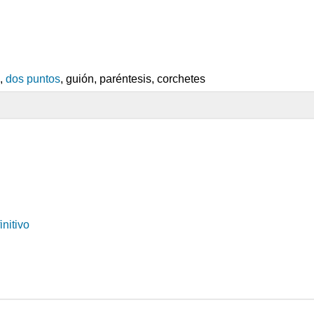
n,
dos puntos
, guión, paréntesis, corchetes
finitivo