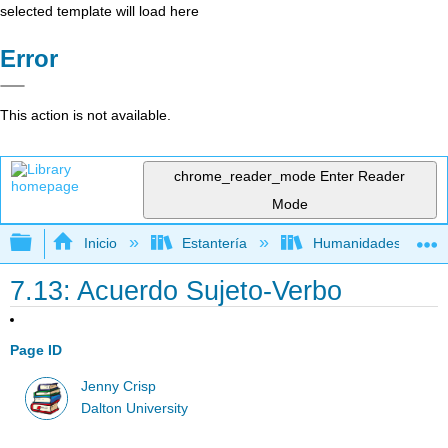
selected template will load here
Error
This action is not available.
chrome_reader_mode
Enter Reader
Mode
Expandir/contraer jerarquía global
Inicio
Estantería
Humanidades
7.13: Acuerdo Sujeto-Verbo
Page ID
Jenny Crisp
Dalton University