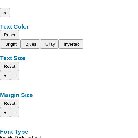
x
Text Color
Reset
Bright
Blues
Gray
Inverted
Text Size
Reset
+
-
Margin Size
Reset
+
-
Font Type
Enable Dyslexic Font