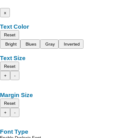
x
Text Color
Reset
Bright
Blues
Gray
Inverted
Text Size
Reset
+
-
Margin Size
Reset
+
-
Font Type
Enable Dyslexic Font