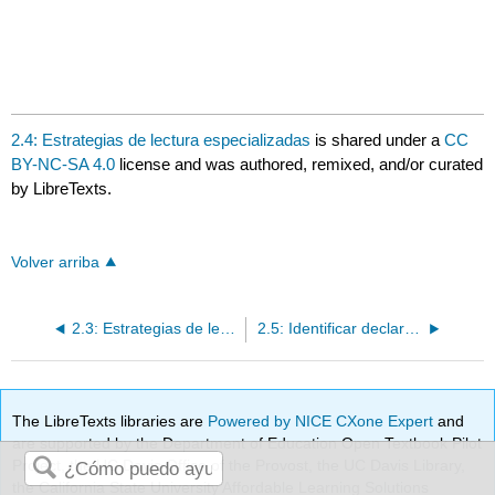
2.4: Estrategias de lectura especializadas
is shared under a
CC
BY-NC-SA 4.0
license and was authored, remixed, and/or curated
by LibreTexts.
Volver arriba
2.3: Estrategias de lectura
2.5: Identificar declaraciones de tesis
The LibreTexts libraries are
Powered by NICE CXone Expert
and
are supported by the Department of Education Open Textbook Pilot
Project, the UC Davis Office of the Provost, the UC Davis Library,
the California State University Affordable Learning Solutions