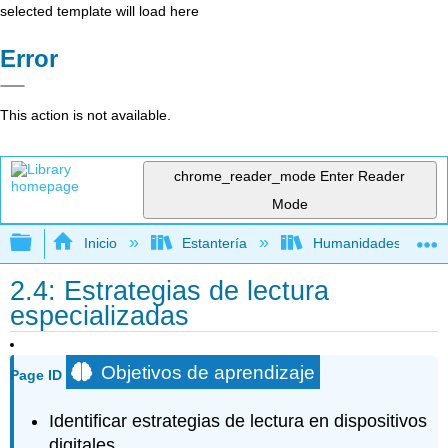
selected template will load here
Error
This action is not available.
chrome_reader_mode
Enter Reader
Mode
Expandir/contraer jerarquía global
Inicio
Estantería
Humanidades
2.4: Estrategias de lectura
especializadas
Objetivos de aprendizaje
Page ID
Identificar estrategias de lectura en dispositivos
digitales