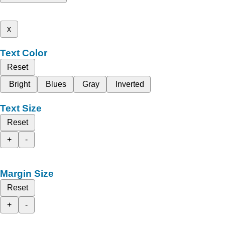
x
Text Color
Reset
Bright
Blues
Gray
Inverted
Text Size
Reset
+
-
Margin Size
Reset
+
-