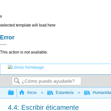
x
selected template will load here
Error
This action is not available.
Buscar
Expandir/contraer jerarquía global
Inicio
Estantería
Humanid
4.4: Escribir éticamente