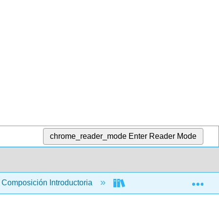
chrome_reader_mode
Enter Reader Mode
Exp
Composición Introductoria
Libro: Lectura y escritur