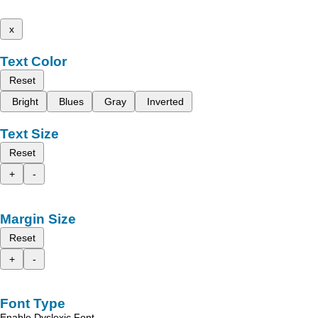
x
Text Color
Reset
Bright
Blues
Gray
Inverted
Text Size
Reset
+
-
Margin Size
Reset
+
-
Font Type
Enable Dyslexic Font