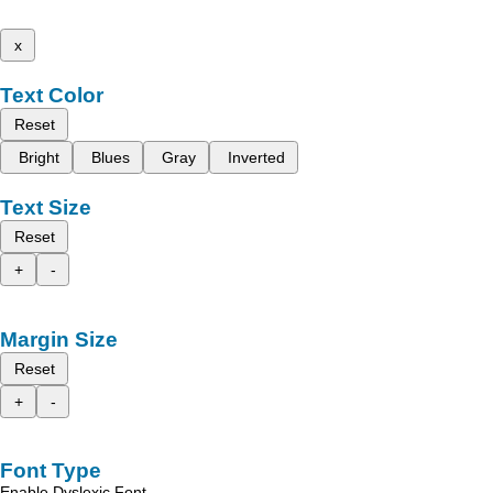
x
Text Color
Reset
Bright
Blues
Gray
Inverted
Text Size
Reset
+
-
Margin Size
Reset
+
-
Font Type
Enable Dyslexic Font