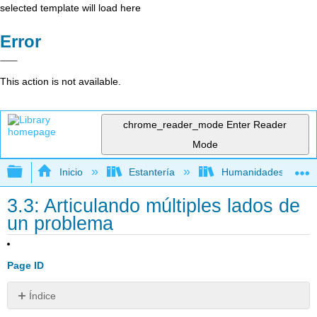
selected template will load here
Error
This action is not available.
chrome_reader_mode
Enter Reader
Mode
Expandir/contraer jerarquía global
Inicio
Estantería
Humanidades
3.3: Articulando múltiples lados de
un problema
Page ID
Índice
Sin