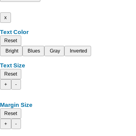
x
Text Color
Reset
Bright
Blues
Gray
Inverted
Text Size
Reset
+
-
Margin Size
Reset
+
-