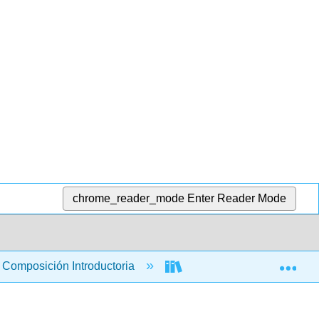
chrome_reader_mode
Enter Reader Mode
Exp
Composición Introductoria
Manual para Escritores