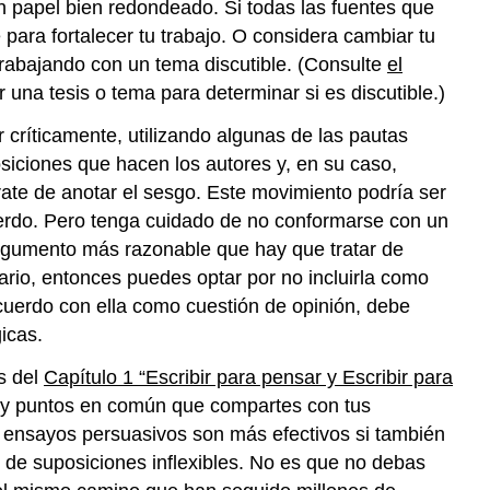
un papel bien redondeado. Si todas las fuentes que
para fortalecer tu trabajo. O considera cambiar tu
rabajando con un tema discutible. (Consulte
el
na tesis o tema para determinar si es discutible.)
críticamente, utilizando algunas de las pautas
siciones que hacen los autores y, en su caso,
rate de anotar el sesgo. Este movimiento podría ser
erdo. Pero tenga cuidado de no conformarse con un
argumento más razonable que hay que tratar de
rio, entonces puedes optar por no incluirla como
cuerdo con ella como cuestión de opinión, debe
icas.
s del
Capítulo 1 “Escribir para pensar y Escribir para
 hay puntos en común que compartes con tus
s ensayos persuasivos son más efectivos si también
 de suposiciones inflexibles. No es que no debas