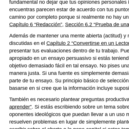
fundamental no dejar que tus opiniones personales im
encuentras parecen estar de acuerdo con tus puntos 
camino por completo porque si realmente no hay una
Capítulo 6 “Redacción”
,
Sección 6.2 “Prueba de una
Además de mantener una mente abierta (actitud) y ma
discutidas en el
Capítulo 2 “Convertirse en un Lector
presentar tus evaluaciones dentro de tu trabajo. Pue
apropiado en un ensayo persuasivo si estás tenien
objetivo demasiado fácil en tal ensayo. No pises 
manera justa. Si una fuente es simplemente demasia
parte de tu ensayo. Su principio básico de selecci
basarse en si cree que la información incluye suposi
También es necesario plantear preguntas productivas
aprender”
. Si estás escribiendo sobre un tema sobr
oponentes ideológicos que puedan llevar a un uso má
resuelven problemas en lugar de simplemente plante