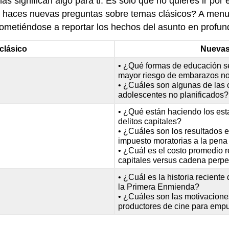
temas significan algo para ti. Es solo que no quieres ir 
 haces nuevas preguntas sobre temas clásicos? A menud
rometiéndose a reportar los hechos del asunto en profun
clásico
Nuevas 
• ¿Qué formas de educación s
mayor riesgo de embarazos no
• ¿Cuáles son algunas de las 
adolescentes no planificados?
• ¿Qué están haciendo los esta
delitos capitales?
• ¿Cuáles son los resultados e
impuesto moratorias a la pena 
• ¿Cuál es el costo promedio r
capitales versus cadena perpet
• ¿Cuál es la historia reciente
la Primera Enmienda?
• ¿Cuáles son las motivacione
productores de cine para empuj