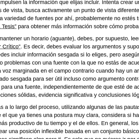
pulsen la información que elijas incluir. Intenta crear 
de vista, busca activamente un punto de vista diferente 
 variedad de fuentes por ahí, probablemente no estés t
 Tesis”
para obtener más información sobre cómo probar u
ntener un horario (aguante), debes, por supuesto, leer 
 Crítico”
. Es decir, debes evaluar los argumentos y supo
des incluir información sesgada si lo eliges, pero asegú
do problemas con una fuente con la que no estás de acu
una voz marginada en el campo contrario cuando hay un 
do sesgada para ser útil incluso como argumento contra
ón para una fuente, independientemente de que esté de a
ciones sólidas, evidencia significativa y conclusiones lóg
 a lo largo del proceso, utilizando algunas de las pauta
e el que ya tienes una postura muy clara, considera si
s productivo de tu tiempo y el de ellos. En general, lo
ar una posición inflexible basada en un conjunto básico