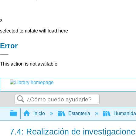
x
selected template will load here
Error
This action is not available.
Buscar
Expandir/contraer jerarquía global
Inicio
Estantería
Humanid
7.4: Realización de investigacione