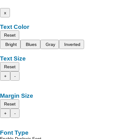
x
Text Color
Reset
Bright
Blues
Gray
Inverted
Text Size
Reset
+
-
Margin Size
Reset
+
-
Font Type
Enable Dyslexic Font