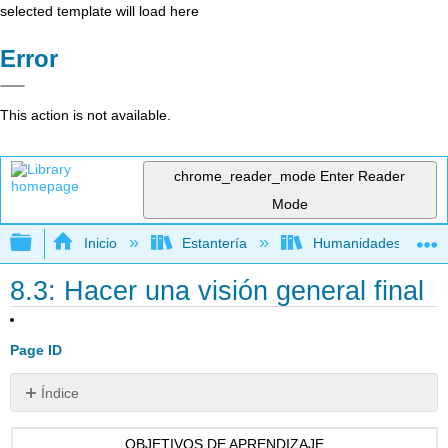
selected template will load here
Error
This action is not available.
chrome_reader_mode
Enter Reader
Mode
Expandir/contraer jerarquía global
Inicio
Estantería
Humanidades
8.3: Hacer una visión general final
Page ID
Índice
Figura
8.3
OBJETIVOS DE APRENDIZAJE