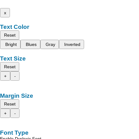
x
Text Color
Reset
Bright
Blues
Gray
Inverted
Text Size
Reset
+
-
Margin Size
Reset
+
-
Font Type
Enable Dyslexic Font