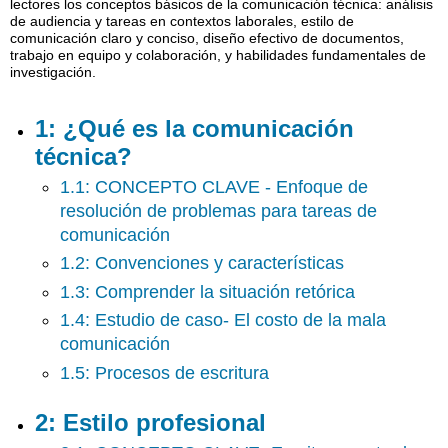
lectores los conceptos básicos de la comunicación técnica: análisis
es
de audiencia y tareas en contextos laborales, estilo de
la
comunicación claro y conciso, diseño efectivo de documentos,
comunicación
trabajo en equipo y colaboración, y habilidades fundamentales de
investigación.
técnica?
2:
Estilo
1: ¿Qué es la comunicación
profesional
técnica?
3:
DISEÑO
1.1: CONCEPTO CLAVE - Enfoque de
DE
resolución de problemas para tareas de
LOS
comunicación
4:
1.2: Convenciones y características
Trabajo
en
1.3: Comprender la situación retórica
equipo
1.4: Estudio de caso- El costo de la mala
y
comunicación
comunicación
5:
1.5: Procesos de escritura
INVESTIGACIÓN
6:
2: Estilo profesional
CITAR