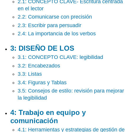
2.1: CONCEPTO CLAVE- Escritura centrada
Y
DOCUMENTAR
en el lector
FUENTES
2.2: Comunicarse con precisión
EN
ESTILO
2.3: Escribir para persuadir
IEEE
2.4: La importancia de los verbos
7:
TIPOS
3: DISEÑO DE LOS
COMÚN
DE
3.1: CONCEPTO CLAVE: legibilidad
DO
3.2: Encabezados
8:
3.3: Listas
Presentaciones
orales
3.4: Figuras y Tablas
y
3.5: Consejos de estilo: revisión para mejorar
visuales
la legibilidad
9:
APÉNDICES-
Conceptos
4: Trabajo en equipo y
básicos
comunicación
de
escritura
4.1: Herramientas y estrategias de gestión de