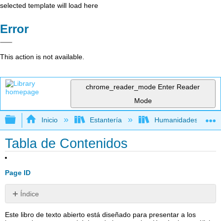
selected template will load here
Error
This action is not available.
chrome_reader_mode
Enter Reader
Mode
Expandir/contraer jerarquía global
Inicio
Estantería
Humanidades
Tabla de Contenidos
Page ID
Índice
1:
Este libro de texto abierto está diseñado para presentar a los
¿Qué