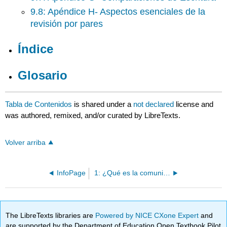
9.8: Apéndice H- Aspectos esenciales de la
revisión por pares
Índice
Glosario
Tabla de Contenidos
is shared under a
not declared
license and
was authored, remixed, and/or curated by LibreTexts.
Volver arriba
InfoPage
1: ¿Qué es la comunicación técnica?
The LibreTexts libraries are
Powered by NICE CXone Expert
and
are supported by the Department of Education Open Textbook Pilot