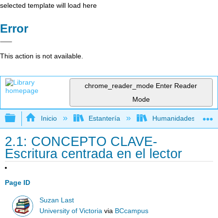
selected template will load here
Error
This action is not available.
chrome_reader_mode
Enter Reader
Mode
Expandir/contraer jerarquía global
Inicio
Estantería
Humanidades
2.1: CONCEPTO CLAVE-
Escritura centrada en el lector
Page ID
Suzan Last
University of Victoria
via
BCcampus