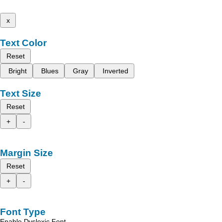
x
Text Color
Reset
Bright
Blues
Gray
Inverted
Text Size
Reset
+
-
Margin Size
Reset
+
-
Font Type
Enable Dyslexic Font