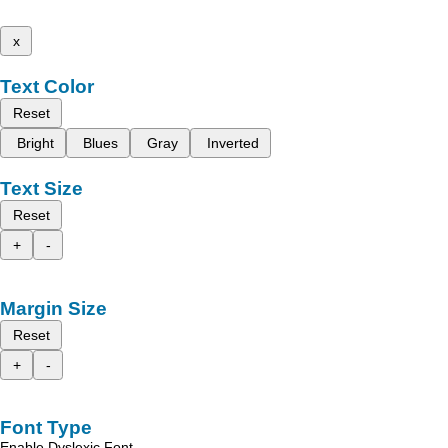
x
Text Color
Reset
Bright
Blues
Gray
Inverted
Text Size
Reset
+
-
Margin Size
Reset
+
-
Font Type
Enable Dyslexic Font