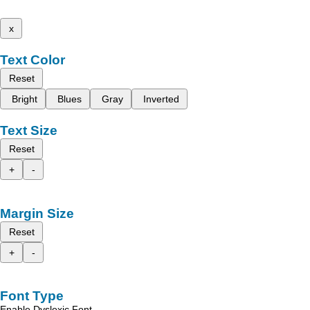
x
Text Color
Reset
Bright
Blues
Gray
Inverted
Text Size
Reset
+
-
Margin Size
Reset
+
-
Font Type
Enable Dyslexic Font