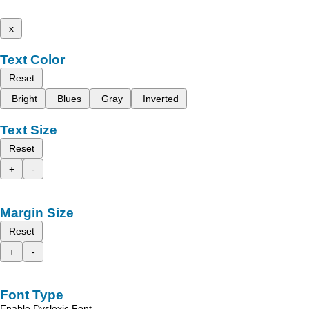
x
Text Color
Reset
Bright
Blues
Gray
Inverted
Text Size
Reset
+
-
Margin Size
Reset
+
-
Font Type
Enable Dyslexic Font