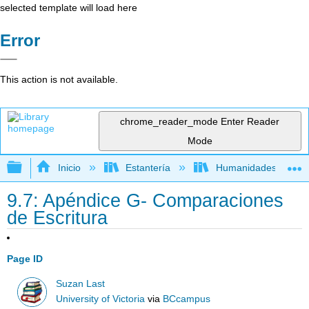
selected template will load here
Error
This action is not available.
chrome_reader_mode
Enter Reader
Mode
Expandir/contraer jerarquía global
Inicio
Estantería
Humanidades
9.7: Apéndice G- Comparaciones
de Escritura
Page ID
Suzan Last
University of Victoria
via
BCcampus