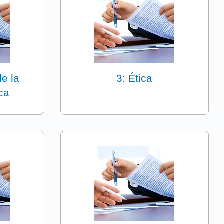
de la
3: Ética
ica