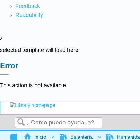
Feedback
Readability
x
selected template will load here
Error
This action is not available.
Buscar
Expandir/contraer jerarquía global
Inicio
Estantería
Humanid