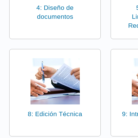
4: Diseño de
documentos
L
Re
8: Edición Técnica
9: In