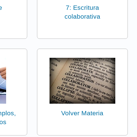
e
7: Escritura
colaborativa
mplos,
Volver Materia
os