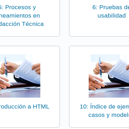
5: Procesos y
6: Pruebas d
ineamientos en
usabilidad
dacción Técnica
troducción a HTML
10: Índice de eje
casos y model