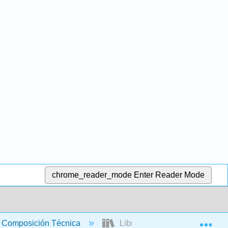
chrome_reader_mode
Enter Reader Mode
Exp
Composición Técnica
Libro: Comunicación Técnica A