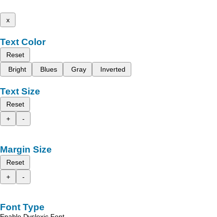
x
Text Color
Reset
Bright
Blues
Gray
Inverted
Text Size
Reset
+
-
Margin Size
Reset
+
-
Font Type
Enable Dyslexic Font