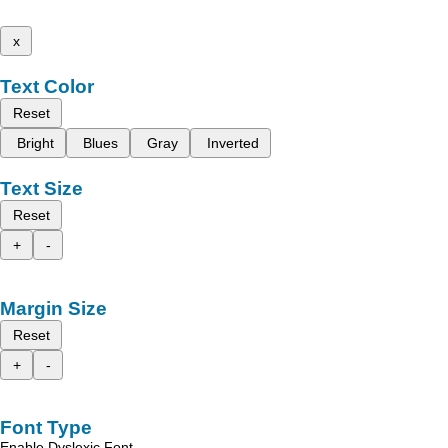
x
Text Color
Reset
Bright
Blues
Gray
Inverted
Text Size
Reset
+
-
Margin Size
Reset
+
-
Font Type
Enable Dyslexic Font