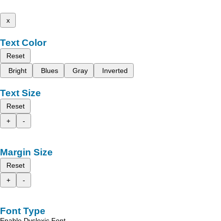
x
Text Color
Reset
Bright
Blues
Gray
Inverted
Text Size
Reset
+
-
Margin Size
Reset
+
-
Font Type
Enable Dyslexic Font