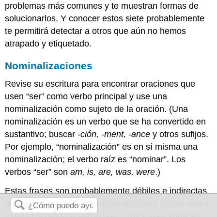
problemas más comunes y te muestran formas de
solucionarlos. Y conocer estos siete probablemente
te permitirá detectar a otros que aún no hemos
atrapado y etiquetado.
Nominalizaciones
Revise su escritura para encontrar oraciones que
usen “ser” como verbo principal y use una
nominalización como sujeto de la oración. (Una
nominalización es un verbo que se ha convertido en
sustantivo; buscar
-ción, -ment, -ance
y otros sufijos.
Por ejemplo, “nominalización” es en sí misma una
nominalización; el verbo raíz es “nominar”. Los
verbos “ser” son
am, is, are, was, were
.)
Estas frases son probablemente débiles e indirectas.
Revíselos cambiando la nominalización por un verbo
y reemplazando el verbo “ser”. Tus frases sonarán