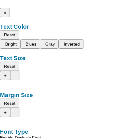
x
Text Color
Reset
Bright
Blues
Gray
Inverted
Text Size
Reset
+
-
Margin Size
Reset
+
-
Font Type
Enable Dyslexic Font