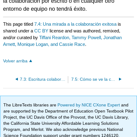
la colaboración por escrito o en cualquier otro
entorno de equipo no tendrá éxito.
This page titled
7.4: Una mirada a la colaboración exitosa
is
shared under a
CC BY
license and was authored, remixed,
and/or curated by
Tiffani Reardon, Tammy Powell, Jonathan
Arnett, Monique Logan, and Cassie Race
.
Volver arriba
7.3: Escritura colaborativa exitosa
7.5: Cómo se ve la colaboración en el mundo laboral
The LibreTexts libraries are
Powered by NICE CXone Expert
and
are supported by the Department of Education Open Textbook Pilot
Project, the UC Davis Office of the Provost, the UC Davis Library,
the California State University Affordable Learning Solutions
Program, and Merlot. We also acknowledge previous National
Science Foundation support under grant numbers 1246120,