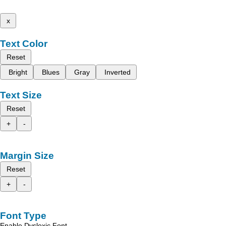
x
Text Color
Reset
Bright
Blues
Gray
Inverted
Text Size
Reset
+
-
Margin Size
Reset
+
-
Font Type
Enable Dyslexic Font