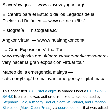
SlaveVoyages — www.slavevoyages.org/
El Centro para el Estudio de los Legados de la
Esclavitud Británica — www.ucl.ac.uk/lbs/
Histografía — histografía.io/
Angkor Virtual — www.virtualangkor.com/
La Gran Exposición Virtual Tour —
www.royalparks.org.uk/parqus/hyde-park/cosas-para-
very-hacer-la-gran-exposición-virtual-tour
Mapeo de la emergencia malaya —
cotca.org/blog/the-malayan-emergency-digital-map/
This page titled
3.8: Historia digital
is shared under a
CC BY-NC-
SA 4.0
license and was authored, remixed, and/or curated by
Stephanie Cole, Kimberly Breuer, Scott W. Palmer, and Brandon
Blakeslee
(
Mavs Open Press
) via
source content
that was edited