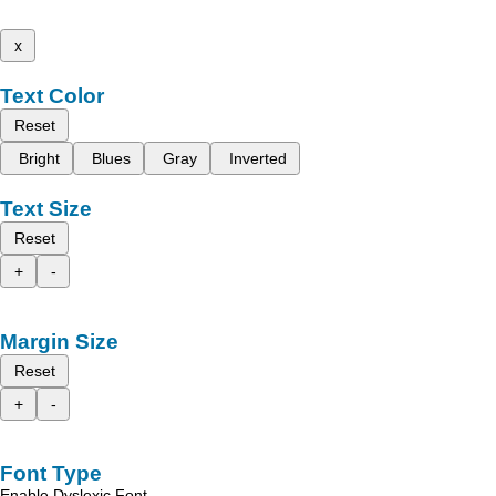
x
Text Color
Reset
Bright
Blues
Gray
Inverted
Text Size
Reset
+
-
Margin Size
Reset
+
-
Font Type
Enable Dyslexic Font