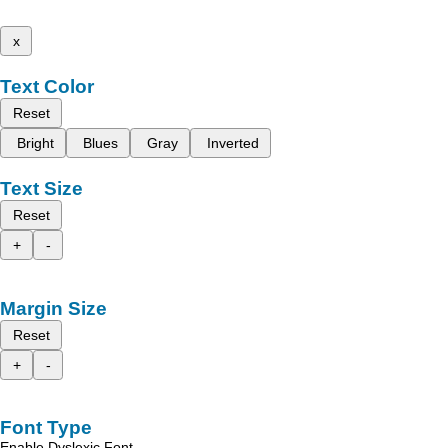
x
Text Color
Reset
Bright
Blues
Gray
Inverted
Text Size
Reset
+
-
Margin Size
Reset
+
-
Font Type
Enable Dyslexic Font