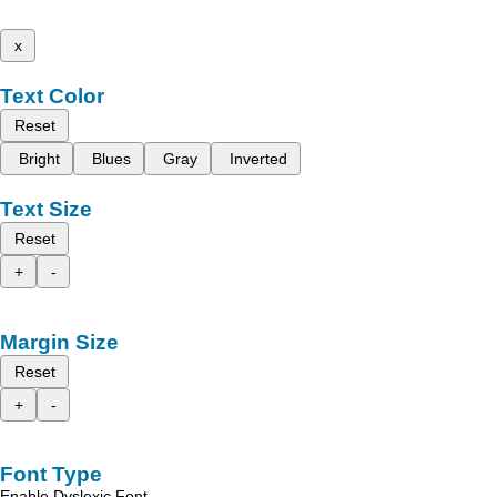
x
Text Color
Reset
Bright
Blues
Gray
Inverted
Text Size
Reset
+
-
Margin Size
Reset
+
-
Font Type
Enable Dyslexic Font