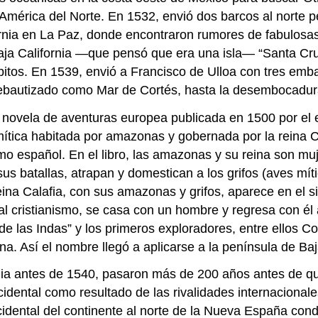
 América del Norte. En 1532, envió dos barcos al norte
fornia en La Paz, donde encontraron rumores de fabulosa
aja California —que pensó que era una isla— “Santa Cru
spitos. En 1539, envió a Francisco de Ulloa con tres em
 rebautizado como Mar de Cortés, hasta la desembocadura
 novela de aventuras europea publicada en 1500 por el 
ítica habitada por amazonas y gobernada por la reina Ca
lismo español. En el libro, las amazonas y su reina son m
sus batallas, atrapan y domestican a los grifos (aves mí
na Calafia, con sus amazonas y grifos, aparece en el sit
cristianismo, se casa con un hombre y regresa con él a s
de las Indas” y los primeros exploradores, entre ellos C
na. Así el nombre llegó a aplicarse a la península de Baj
ia antes de 1540, pasaron más de 200 años antes de que 
dental como resultado de las rivalidades internacionales
idental del continente al norte de la Nueva España con