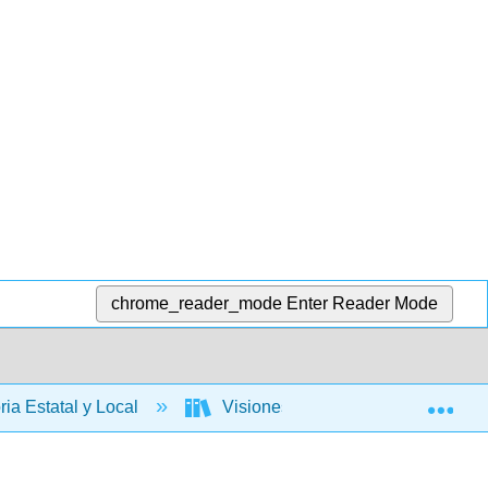
chrome_reader_mode
Enter Reader Mode
Exp
ria Estatal y Local
Visiones en competencia: una histo