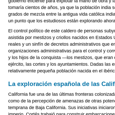
gobierno eficiente para explotar la mano de obra y l
tomaría cientos de años, ya que la población india
grados de mezcla entre la antigua vida católica ind
un punto que los estudiosos están explorando ahora
El control político de este caldero de personas sub
asistida por mestizos y criollos nacidos en Estados 
reales y un sinfín de decretos administrativos que e
organizaciones administrativas para el control y con
y los hijos de la conquista —los mestizos, que eran
ejército, las cortes y los ayuntamientos. Dadas las 
relativamente pequeña población nacida en el ibéri
La exploración española de las Cali
California fue una de las últimas fronteras coloni
como de la percepción de amenazas de otras potenci
temprana de Baja California. Sus iniciativas inicia
imperio, Cortés trabajó para construir embarcacione