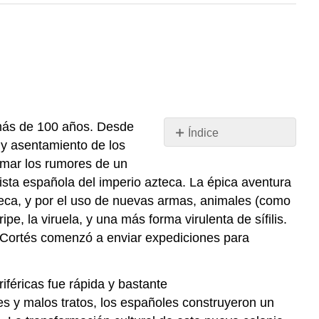
 más de 100 años. Desde
Índice
 y asentamiento de los
La
mar los rumores de un
exploración
uista española del imperio azteca. La épica aventura
española
zteca, y por el uso de nuevas armas, animales (como
de
las
e, la viruela, y una más forma virulenta de sífilis.
Californias
, Cortés comenzó a enviar expediciones para
Exploración
y
encuentros
riféricas fue rápida y bastante
marítimos
es y malos tratos, los españoles construyeron un
tempranos