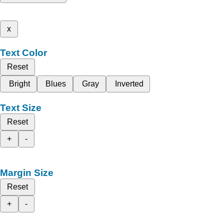
x
Text Color
Reset
Bright
Blues
Gray
Inverted
Text Size
Reset
+
-
Margin Size
Reset
+
-