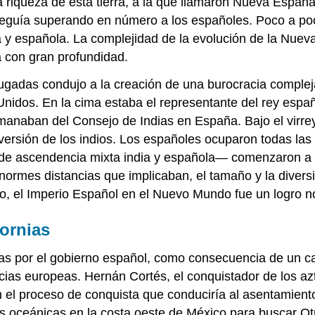
a riqueza de esta tierra, a la que llamaron Nueva España
 seguía superando en número a los españoles. Poco a poc
ia y española. La complejidad de la evolución de la Nuev
 con gran profundidad.
yugadas condujo a la creación de una burocracia complej
Unidos. En la cima estaba el representante del rey españo
manaban del Consejo de Indias en España. Bajo el virrey, 
versión de los indios. Los españoles ocuparon todas las 
 de ascendencia mixta india y española— comenzaron a se
enormes distancias que implicaban, el tamaño y la divers
co, el Imperio Español en el Nuevo Mundo fue un logro 
fornias
zadas por el gobierno español, como consecuencia de un 
as europeas. Hernán Cortés, el conquistador de los azte
ron el proceso de conquista que conduciría al asentamien
s oceánicas en la costa oeste de México para buscar Otro