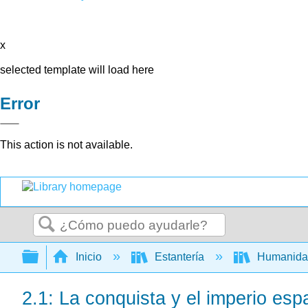
x
selected template will load here
Error
This action is not available.
Buscar
Expandir/contraer jerarquía global
Inicio
Estantería
Humanid
2.1: La conquista y el imperio esp