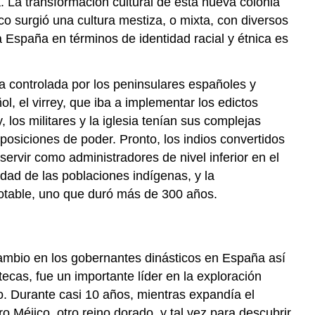
. La transformación cultural de esta nueva colonia
La
o surgió una cultura mestiza, o mixta, con diversos
Primera
a España en términos de identidad racial y étnica es
Colonia
de
California
a controlada por los peninsulares españoles y
l, el virrey, que iba a implementar los edictos
los militares y la iglesia tenían sus complejas
posiciones de poder. Pronto, los indios convertidos
rvir como administradores de nivel inferior en el
idad de las poblaciones indígenas, y la
notable, uno que duró más de 300 años.
cambio en los gobernantes dinásticos en España así
cas, fue un importante líder en la exploración
to. Durante casi 10 años, mientras expandía el
 Méjico, otro reino dorado, y tal vez para descubrir