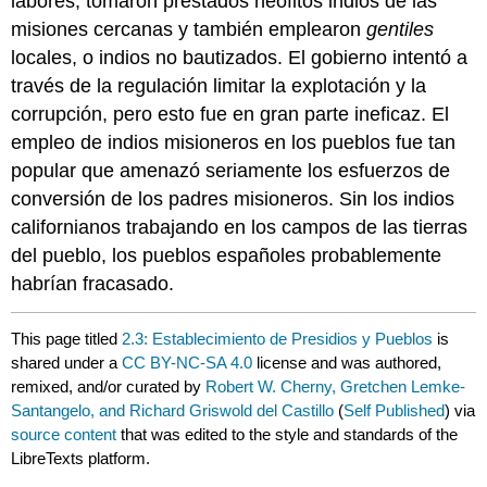
labores, tomaron prestados neófitos indios de las
misiones cercanas y también emplearon
gentiles
locales, o indios no bautizados. El gobierno intentó a
través de la regulación limitar la explotación y la
corrupción, pero esto fue en gran parte ineficaz. El
empleo de indios misioneros en los pueblos fue tan
popular que amenazó seriamente los esfuerzos de
conversión de los padres misioneros. Sin los indios
californianos trabajando en los campos de las tierras
del pueblo, los pueblos españoles probablemente
habrían fracasado.
This page titled
2.3: Establecimiento de Presidios y Pueblos
is
shared under a
CC BY-NC-SA 4.0
license and was authored,
remixed, and/or curated by
Robert W. Cherny, Gretchen Lemke-
Santangelo, and Richard Griswold del Castillo
(
Self Published
) via
source content
that was edited to the style and standards of the
LibreTexts platform.