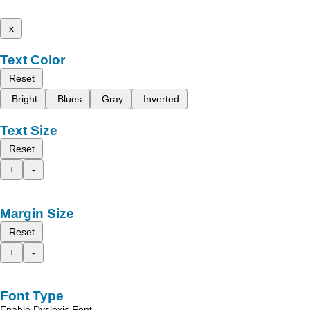
x
Text Color
Reset
Bright
Blues
Gray
Inverted
Text Size
Reset
+
-
Margin Size
Reset
+
-
Font Type
Enable Dyslexic Font