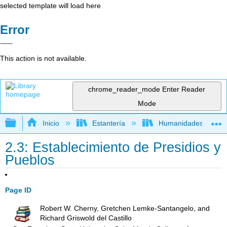
selected template will load here
Error
This action is not available.
chrome_reader_mode
Enter Reader
Mode
Expandir/contraer jerarquía global
Inicio
Estantería
Humanidades
2.3: Establecimiento de Presidios y
Pueblos
Page ID
Robert W. Cherny, Gretchen Lemke-Santangelo, and
Richard Griswold del Castillo