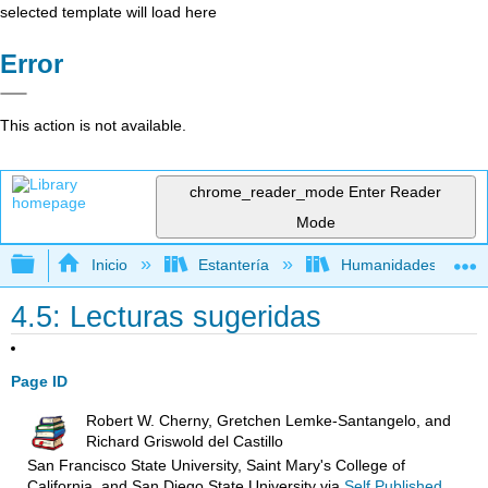
selected template will load here
Error
This action is not available.
chrome_reader_mode
Enter Reader
Mode
Expandir/contraer jerarquía global
Inicio
Estantería
Humanidades
4.5: Lecturas sugeridas
Page ID
Robert W. Cherny, Gretchen Lemke-Santangelo, and
Richard Griswold del Castillo
San Francisco State University, Saint Mary's College of
California, and San Diego State University
via
Self Published