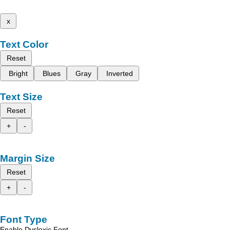
x
Text Color
Reset
Bright
Blues
Gray
Inverted
Text Size
Reset
+
-
Margin Size
Reset
+
-
Font Type
Enable Dyslexic Font