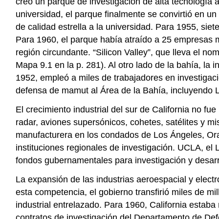
creó un parque de investigación de alta tecnología a
universidad, el parque finalmente se convirtió en un
de calidad estrella a la universidad. Para 1955, si
Para 1960, el parque había atraído a 25 empresas má
región circundante. “Silicon Valley”, que lleva el no
Mapa 9.1 en la p. 281). Al otro lado de la bahía, l
1952, empleó a miles de trabajadores en investigacio
defensa de mamut al Área de la Bahía, incluyendo 
El crecimiento industrial del sur de California no f
radar, aviones supersónicos, cohetes, satélites y mi
manufacturera en los condados de Los Ángeles, Ora
instituciones regionales de investigación. UCLA, el 
fondos gubernamentales para investigación y desarrol
La expansión de las industrias aeroespacial y elect
esta competencia, el gobierno transfirió miles de mi
industrial entrelazado. Para 1960, California estaba
contratos de investigación del Departamento de De