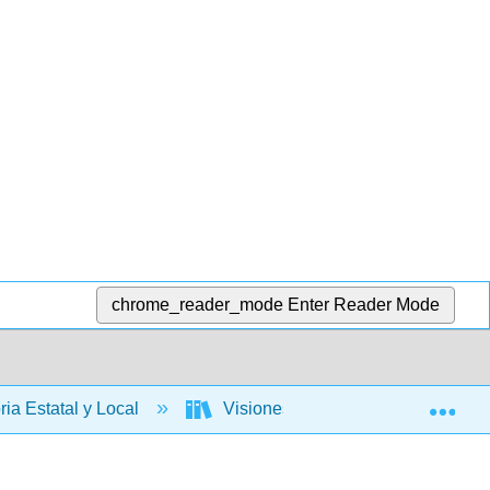
chrome_reader_mode
Enter Reader Mode
Exp
ria Estatal y Local
Visiones en competencia: una histo