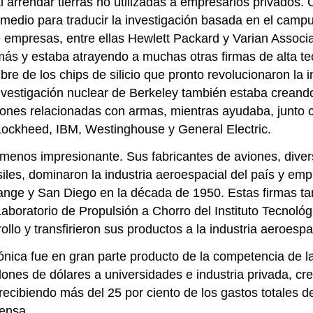
l arrendar tierras no utilizadas a empresarios privados.
 medio para traducir la investigación basada en el campu
ete empresas, entre ellas Hewlett Packard y Varian Assoc
s y estaba atrayendo a muchas otras firmas de alta tecn
mbre de los chips de silicio que pronto revolucionaron la
a investigación nuclear de Berkeley también estaba crean
nes relacionadas con armas, mientras ayudaba, junto con 
Lockheed, IBM, Westinghouse y General Electric.
ue menos impresionante. Sus fabricantes de aviones, dive
siles, dominaron la industria aeroespacial del país y emp
nge y San Diego en la década de 1950. Estas firmas tam
Laboratorio de Propulsión a Chorro del Instituto Tecnoló
lo y transfirieron sus productos a la industria aeroespa
rónica fue en gran parte producto de la competencia de l
llones de dólares a universidades e industria privada, cr
 recibiendo más del 25 por ciento de los gastos totales d
fensa.