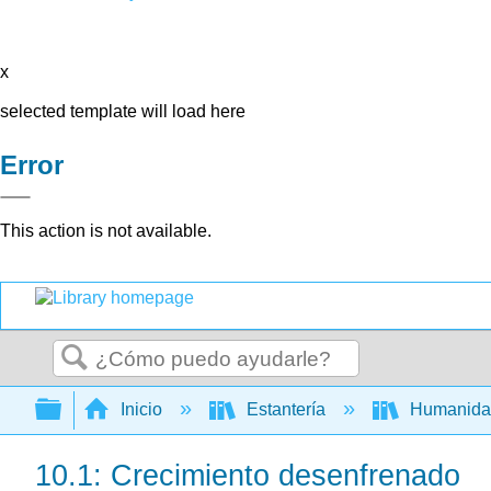
x
selected template will load here
Error
This action is not available.
Buscar
Expandir/contraer jerarquía global
Inicio
Estantería
Humanid
10.1: Crecimiento desenfrenado