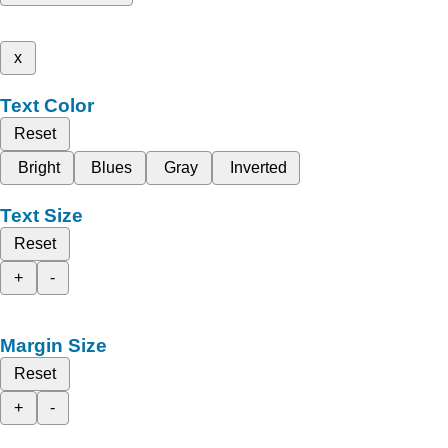
x
Text Color
Reset
Bright
Blues
Gray
Inverted
Text Size
Reset
+
-
Margin Size
Reset
+
-