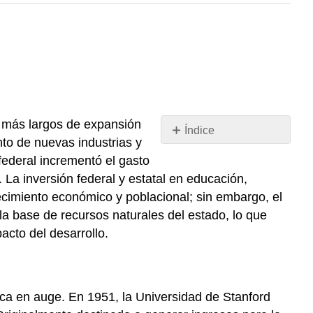
s más largos de expansión
Índice
nto de nuevas industrias y
Crecimiento
federal incrementó el gasto
Industrial
. La inversión federal y estatal en educación,
y
recimiento económico y poblacional; sin embargo, el
Trabajo
Organizado
la base de recursos naturales del estado, lo que
Educación
acto del desarrollo.
Población
y
Crecimiento
Suburbano
nica en auge. En 1951, la Universidad de Stanford
Transporte,