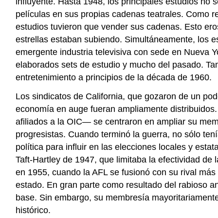
influyente. Hasta 1948, los principales estudios no
películas en sus propias cadenas teatrales. Como r
estudios tuvieron que vender sus cadenas. Esto ero
estrellas estaban subiendo. Simultáneamente, los e
emergente industria televisiva con sede en Nueva Yo
elaborados sets de estudio y mucho del pasado. Tamb
entretenimiento a principios de la década de 1960.
Los sindicatos de California, que gozaron de un pod
economía en auge fueran ampliamente distribuidos.
afiliados a la OIC— se centraron en ampliar su memb
progresistas. Cuando terminó la guerra, no sólo tení
política para influir en las elecciones locales y esta
Taft-Hartley de 1947, que limitaba la efectividad de
en 1955, cuando la AFL se fusionó con su rival más p
estado. En gran parte como resultado del rabioso ant
base. Sin embargo, su membresía mayoritariamente 
histórico.