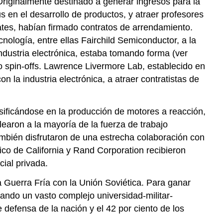
 Originalmente destinado a generar ingresos para la
Energía,
s en el desarrollo de productos, y atraer profesores
Recursos
iates, habían firmado contratos de arrendamiento.
Hídricos
ología, entre ellas Fairchild Semiconductor, a la
y
 industria electrónica, estaba tomando forma (ver
Contaminación
do spin-offs. Lawrence Livermore Lab, establecido en
Ambiental
la industria electrónica, a atraer contratistas de
rsificándose en la producción de motores a reacción,
learon a la mayoría de la fuerza de trabajo
bién disfrutaron de una estrecha colaboración con
gico de California y Rand Corporation recibieron
cial privada.
a Guerra Fría con la Unión Soviética. Para ganar
eando un vasto complejo universidad-militar-
e defensa de la nación y el 42 por ciento de los