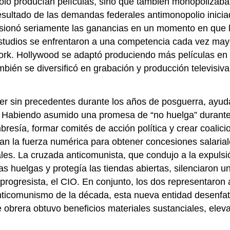
 sólo producían películas, sino que también monopolizab
esultado de las demandas federales antimonopolio inici
sionó seriamente las ganancias en un momento en que lo
studios se enfrentaron a una competencia cada vez mayo
rk. Hollywood se adaptó produciendo más películas en el
ién se diversificó en grabación y producción televisiva,
er sin precedentes durante los años de posguerra, ayuda
 Habiendo asumido una promesa de “no huelga” durante l
resía, formar comités de acción política y crear coalici
an la fuerza numérica para obtener concesiones salariales
tales. La cruzada anticomunista, que condujo a la expulsió
 las huelgas y protegía las tiendas abiertas, silenciaro
rogresista, el CIO. En conjunto, los dos representaron a
icomunismo de la década, esta nueva entidad desenfatizó 
obrera obtuvo beneficios materiales sustanciales, elev