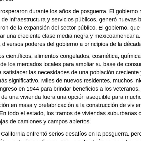
osperaron durante los años de posguerra. El gobierno mu
de infraestructura y servicios públicos, generó nuevas 
aron de la expansión del sector público. El gobierno, que
ear una creciente clase media negra y mexicoamericana. 
ra diversos poderes del gobierno a principios de la décad
os científicos, alimentos congelados, cosmética, química
e los mercados locales para ampliar su base de consumido
ra satisfacer las necesidades de una población creciente
ás significativo. Miles de nuevos residentes, muchos in
ngreso en 1944 para brindar beneficios a los veteranos, 
ad de una vivienda fuera una opción asequible para much
ión en masa y prefabricación a la construcción de vivie
n todo el estado, los tramos de viviendas suburbanas de 
anjas de camiones y campos abiertos.
 California enfrentó serios desafíos en la posguerra, per