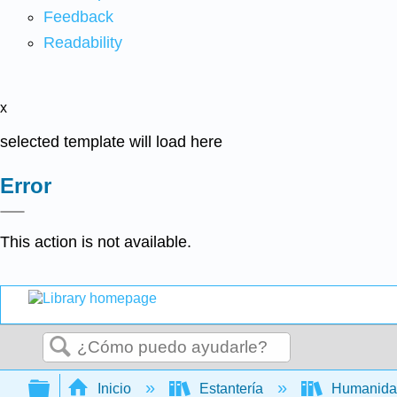
Feedback
Readability
x
selected template will load here
Error
This action is not available.
Buscar
Expandir/contraer jerarquía global
Inicio
Estantería
Humanid