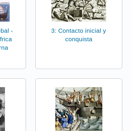
bal -
3: Contacto inicial y
frica
conquista
rna