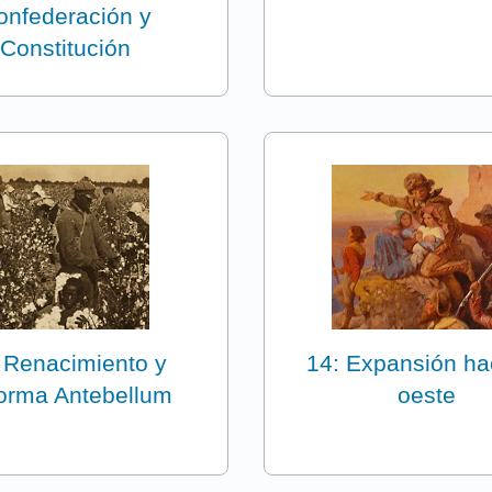
onfederación y
Constitución
 Renacimiento y
14: Expansión hac
orma Antebellum
oeste