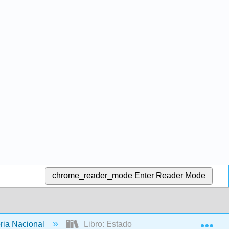
chrome_reader_mode
Enter Reader Mode
Exp
ria Nacional
Libro: Estados Unidos Historia hasta 187