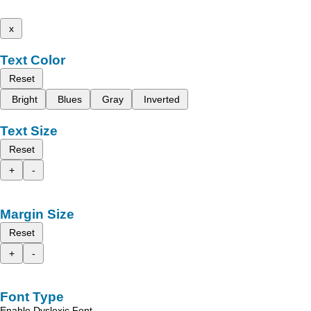
x
Text Color
Reset
Bright
Blues
Gray
Inverted
Text Size
Reset
+
-
Margin Size
Reset
+
-
Font Type
Enable Dyslexic Font