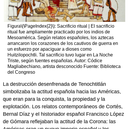
Figura
\(\PageIndex{2}\)
: Sacrificio ritual | El sacrificio
ritual fue ampliamente practicado por los indios de
Mesoamérica. Según relatos españoles, los aztecas
arrancaron los corazones de los cautivos de guerra en
un esfuerzo por apaciguar a dioses como
Huitzilopochtli. Tal sacrificio tuvo lugar en La Noche
Triste, según fuentes españolas. Autor: Códice
Magliabechiano, artista desconocido Fuente: Biblioteca
del Congreso
La destrucción desenfrenada de Tenochtitlán
simbolizaba la actitud española hacia las Américas,
que eran para la conquista, la propiedad y la
explotación. Los relatos contemporáneos de Cortés,
Bernal Díaz y el historiador español Francisco López
de Gómara reflejaban la actitud de la Corona: las
Américas eran un nuevo imperio español y los