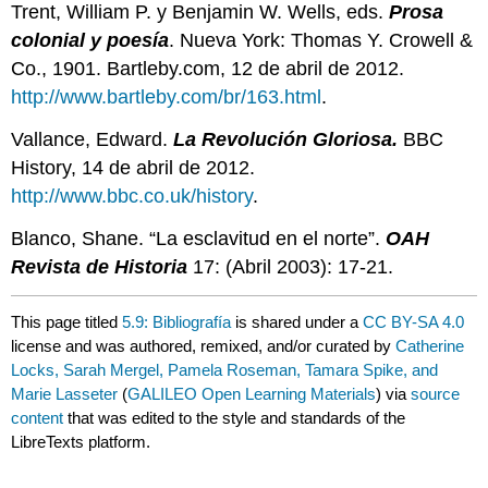
Trent, William P. y Benjamin W. Wells, eds.
Prosa
colonial y poesía
. Nueva York: Thomas Y. Crowell &
Co., 1901. Bartleby.com, 12 de abril de 2012.
http://www.bartleby.com/br/163.html
.
Vallance, Edward.
La Revolución Gloriosa.
BBC
History, 14 de abril de 2012.
http://www.bbc.co.uk/history
.
Blanco, Shane. “La esclavitud en el norte”.
OAH
Revista de Historia
17: (Abril 2003): 17-21.
This page titled
5.9: Bibliografía
is shared under a
CC BY-SA 4.0
license and was authored, remixed, and/or curated by
Catherine
Locks, Sarah Mergel, Pamela Roseman, Tamara Spike, and
Marie Lasseter
(
GALILEO Open Learning Materials
) via
source
content
that was edited to the style and standards of the
LibreTexts platform.