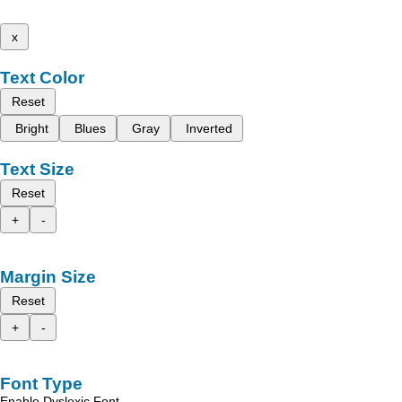
x
Text Color
Reset
Bright
Blues
Gray
Inverted
Text Size
Reset
+
-
Margin Size
Reset
+
-
Font Type
Enable Dyslexic Font