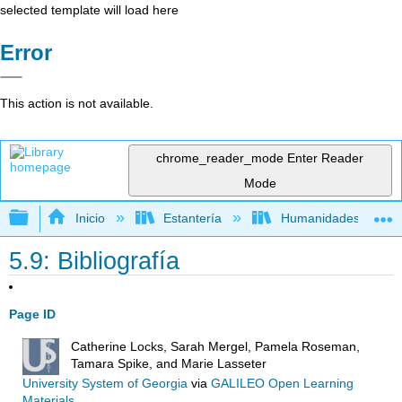
selected template will load here
Error
This action is not available.
chrome_reader_mode
Enter Reader
Mode
Expandir/contraer jerarquía global
Inicio
Estantería
Humanidades
5.9: Bibliografía
Page ID
Catherine Locks, Sarah Mergel, Pamela Roseman,
Tamara Spike, and Marie Lasseter
University System of Georgia
via
GALILEO Open Learning
Materials