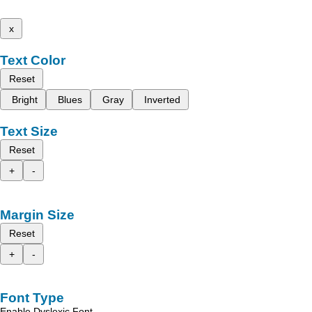
x
Text Color
Reset
Bright
Blues
Gray
Inverted
Text Size
Reset
+
-
Margin Size
Reset
+
-
Font Type
Enable Dyslexic Font