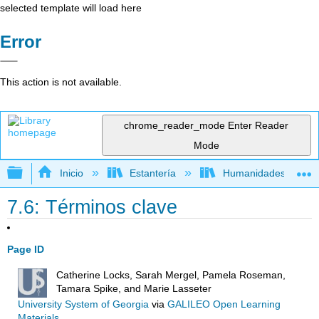
selected template will load here
Error
This action is not available.
chrome_reader_mode
Enter Reader
Mode
Expandir/contraer jerarquía global
Inicio
Estantería
Humanidades
7.6: Términos clave
Page ID
Catherine Locks, Sarah Mergel, Pamela Roseman,
Tamara Spike, and Marie Lasseter
University System of Georgia
via
GALILEO Open Learning
Materials