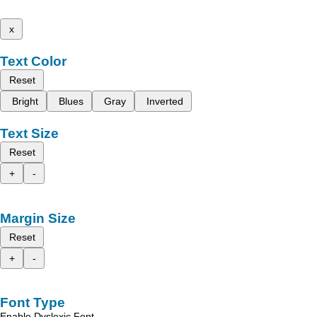
x
Text Color
Reset
Bright
Blues
Gray
Inverted
Text Size
Reset
+
-
Margin Size
Reset
+
-
Font Type
Enable Dyslexic Font