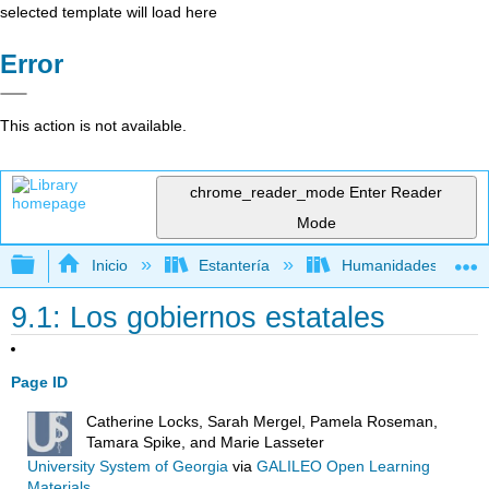
selected template will load here
Error
This action is not available.
chrome_reader_mode
Enter Reader
Mode
Expandir/contraer jerarquía global
Inicio
Estantería
Humanidades
9.1: Los gobiernos estatales
Page ID
Catherine Locks, Sarah Mergel, Pamela Roseman,
Tamara Spike, and Marie Lasseter
University System of Georgia
via
GALILEO Open Learning
Materials