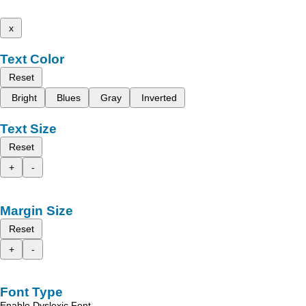
x
Text Color
Reset
Bright
Blues
Gray
Inverted
Text Size
Reset
+
-
Margin Size
Reset
+
-
Font Type
Enable Dyslexic Font